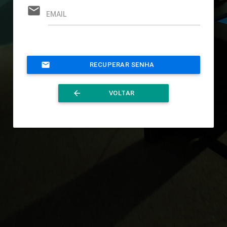
mail
EMAIL
mail
RECUPERAR SENHA
arrow_back
VOLTAR